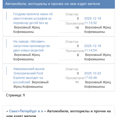
Автомобили, мотоциклы и прочее на чем ездят жители
Госдума приняла закон об
0
ужесточении штрафов за
2025-12-18
перевозку детей без кр
11:15:32
Верховный Жрец
Верховный Жрец
16
Кофемашины
Кофемашины
На заводе «Москвич»
0
запустили производство
2025-12-18
двух новых моделей
11:14:54
Верховный Жрец
Верховный Жрец
8
Кофемашины
Кофемашины
Американский вызов:
0
Электрический Ford
2025-10-23
Explorer выходит на
17:02:48
11
российский
Верховный
Верховный Жрец
Жрец Кофемашины
Кофемашины
Страница:
1
»
Санкт-Петербург и я
»
Автомобили, мотоциклы и прочее на
чем ездят жители